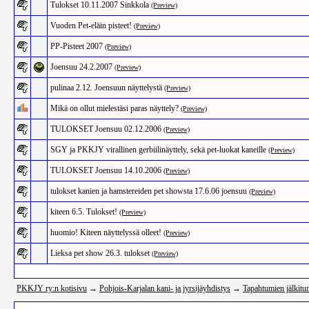
Tulokset 10.11.2007 Sinkkola
(Preview)
Vuoden Pet-eläin pisteet!
(Preview)
PP-Pisteet 2007
(Preview)
Joensuu 24.2.2007
(Preview)
pulinaa 2.12. Joensuun näyttelystä
(Preview)
Mikä on ollut mielestäsi paras näyttely?
(Preview)
TULOKSET Joensuu 02.12.2006
(Preview)
SGY ja PKKJY virallinen gerbiilinäyttely, sekä pet-luokat kaneille
(Preview)
TULOKSET Joensuu 14.10.2006
(Preview)
tulokset kanien ja hamstereiden pet showsta 17.6.06 joensuu
(Preview)
kiteen 6.5. Tulokset!
(Preview)
huomio! Kiteen näyttelyssä olleet!
(Preview)
Lieksa pet show 26.3. tulokset
(Preview)
PKKJY ry:n kotisivu
→
Pohjois-Karjalan kani- ja jyrsijäyhdistys
→
Tapahtumien jälkitun