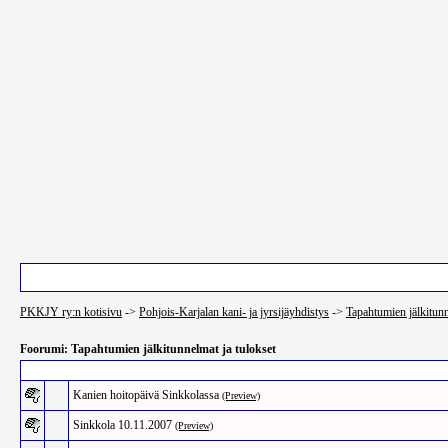
Pääsivu
Luettelo käyttäjistä
Etsi
PKKJY ry:n kotisivu
->
Pohjois-Karjalan kani- ja jyrsijäyhdistys
->
Tapahtumien jälkitunn
Foorumi: Tapahtumien jälkitunnelmat ja tulokset
Aihe
Kanien hoitopäivä Sinkkolassa
(Preview)
Sinkkola 10.11.2007
(Preview)