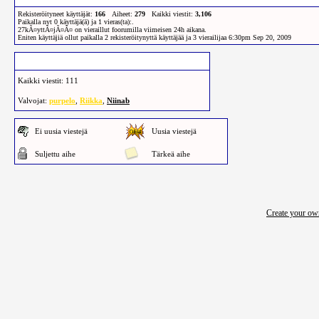
Rekisteröityneet käyttäjät:
166
Aiheet:
279
Kaikki viestit:
3,106
Paikalla nyt
0
käyttäjä(ä) ja
1
vieras(ta):
.
27
kÃ¤yttÃ¤jÃ¤Ã¤ on vieraillut foorumilla viimeisen 24h aikana.
Eniten käyttäjiä ollut paikalla 2 rekisteröitynyttä käyttäjää ja 3 vierailijaa 6:30pm Sep 20, 2009
Keskustelupalstan tiedot
Kaikki viestit: 111
Valvojat:
purpelo
,
Riikka
,
Niinab
Ei uusia viestejä
Uusia viestejä
Suljettu aihe
Tärkeä aihe
Create your o