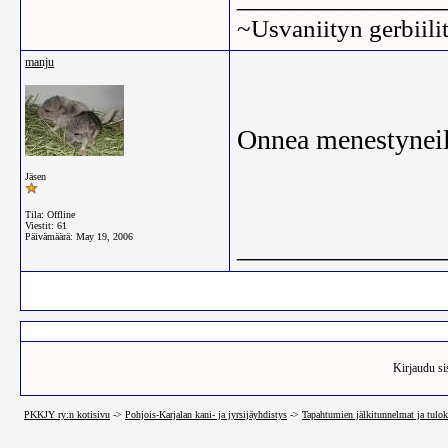
~Usvaniityn gerbiili
manju
Onnea menestynei
Jäsen
Tila: Offline
Viestit: 61
Päivämäärä:
May 19, 2006
_______________
Kirjaudu sis
PKKJY ry:n kotisivu
->
Pohjois-Karjalan kani- ja jyrsijäyhdistys
->
Tapahtumien jälkitunnelmat ja tulok