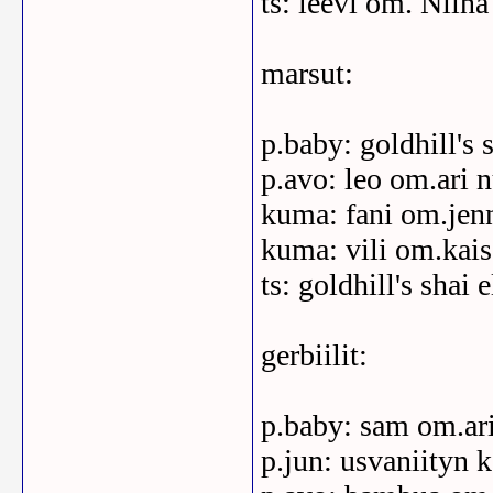
ts: leevi om. Niin
marsut:
p.baby: goldhill's 
p.avo: leo om.ari 
kuma: fani om.jen
kuma: vili om.kai
ts: goldhill's shai
gerbiilit:
p.baby: sam om.ar
p.jun: usvaniityn 