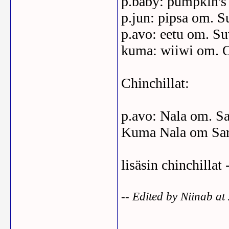
p.baby: pumpkin's 
p.jun: pipsa om. 
p.avo: eetu om. S
kuma: wiiwi om. O
Chinchillat:
p.avo: Nala om. Sa
Kuma Nala om Sar
lisäsin chinchillat
-- Edited by Niinab a
_______________