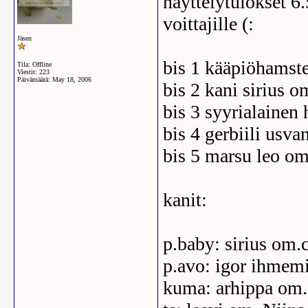
näyttelytulokset 6.
voittajille (:
Jäsen
bis 1 kääpiöhamst
Tila: Offline
Viestit: 223
Päivämäärä:
May 18, 2006
bis 2 kani sirius o
bis 3 syyrialainen
bis 4 gerbiili usv
bis 5 marsu leo om
kanit:
p.baby: sirius om.c
p.avo: igor ihmem
kuma: arhippa om.a