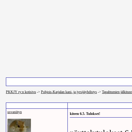
Pääsivu
Luettelo käyttäjistä
Etsi
PKKJY ry:n kotisivu
->
Pohjois-Karjalan kani- ja jyrsijäyhdistys
->
Tapahtumien jälkitunn
Post Info
usvaniityn
kiteen 6.5. Tulokset!