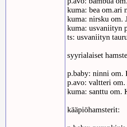
p.avo: bambua om.
kuma: bea om.ari 
kuma: nirsku om. 
kuma: usvaniityn p
ts: usvaniityn tau
syyrialaiset hamste
p.baby: ninni om. 
p.avo: valtteri om
kuma: santtu om. K
kääpiöhamsterit: