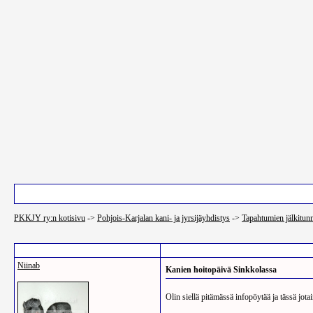
Pääsivu
Luettelo käyttäjistä
Etsi
PKKJY ry:n kotisivu
->
Pohjois-Karjalan kani- ja jyrsijäyhdistys
->
Tapahtumien jälkitunn
Post Info
Niinab
Kanien hoitopäivä Sinkkolassa
Olin siellä pitämässä infopöytää ja tässä jot