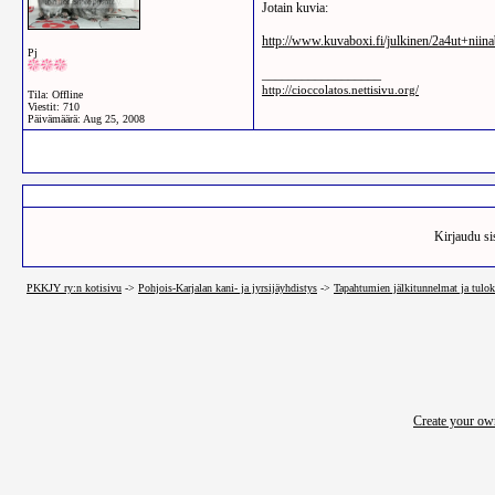
Jotain kuvia:
http://www.kuvaboxi.fi/julkinen/2a4ut+niina
Pj
__________________
http://cioccolatos.nettisivu.org/
Tila: Offline
Viestit: 710
Päivämäärä:
Aug 25, 2008
Kirjaudu sis
PKKJY ry:n kotisivu
->
Pohjois-Karjalan kani- ja jyrsijäyhdistys
->
Tapahtumien jälkitunnelmat ja tulok
Create your o