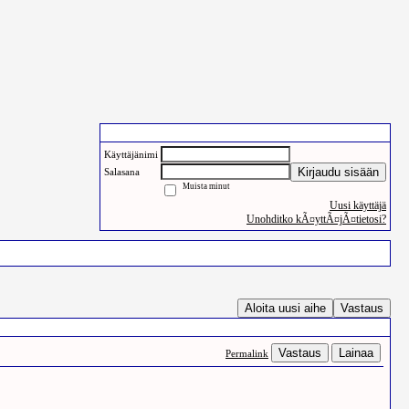
Käyttäjien sisäänkirjautuminen
Käyttäjänimi
Kirjaudu sisään
Salasana
Muista minut
Uusi käyttäjä
Unohditko kÃ¤yttÃ¤jÃ¤tietosi?
Pelit
Haku
Aloita uusi aihe
Vastaus
Vastaus
Lainaa
Permalink