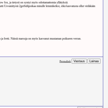
w fox, ja tietysti on syntyi myös odottamattomia yllätyksiä.
ti Usvaniitystä 2gerbiilipoikaa minulle lemmikeiksi, eikä kasvatusta ollut vieläkään
rsuja ja fretti. Näistä marsuja on myös kasvanut muutaman poikueen verran.
.
Vastaus
Lainaa
Permalink