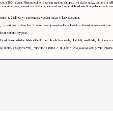
odesta 2004 alkaen. Pienimuotoinen kasvatus tapahtui alunperin väreissä smoke, siamese ja yello
it muuttivat pois, ja minä itse lähdin muutamaksi kuukaudeksi Tanskaan. Kun palasin sieltä, muut
 ennen ja 2 jälkeen yli puolentoista vuoden mittaisen kasvatustauon.
nyt värinä on yellow fox. 2 poikuetta on jo maailmalla, ja lisää toivottavasti tulossa piakkoin.
yksiin ei tunnu löytyvän.
ut erinäinen määrä erilaisia eläimiä, mm. chinchilloja, rottia, okahiiriä, natalhiiriä, hiiriä, ma
@ suomi24.fi (poista välit), puhelimella 040 832 0034, tai YV:llä joko täällä tai gerbiili.infossa