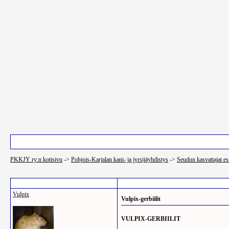
Pääsivu
Luettelo käyttäjistä
PKKJY ry:n kotisivu
->
Pohjois-Karjalan kani- ja jyrsijäyhdistys
->
Seudun kasvattajat es
Post Info
Vulpix
Vulpix-gerbiilit
VULPIX-GERBIILIT