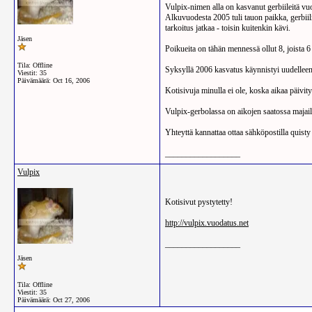
Vulpix-nimen alla on kasvanut gerbiileitä vu
Alkuvuodesta 2005 tuli tauon paikka, gerbiil
tarkoitus jatkaa - toisin kuitenkin kävi.
Jäsen
Poikueita on tähän mennessä ollut 8, joista 6
Tila: Offline
Syksyllä 2006 kasvatus käynnistyi uudelleen, 
Viestit: 35
Päivämäärä:
Oct 16, 2006
Kotisivuja minulla ei ole, koska aikaa päivit
Vulpix-gerbolassa on aikojen saatossa majaill
Yhteyttä kannattaa ottaa sähköpostilla quisty 
__________________
Vulpix
Kotisivut pystytetty!
http://vulpix.vuodatus.net
__________________
Jäsen
Tila: Offline
Viestit: 35
Päivämäärä:
Oct 27, 2006