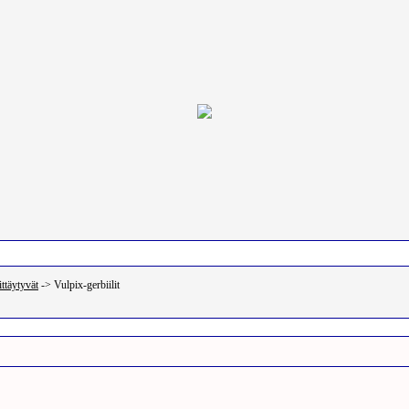
Etsi
Käyttäjäprofiili
Linkit
ittäytyvät
->
Vulpix-gerbiilit
TOPIC: Vulpix-gerbiilit