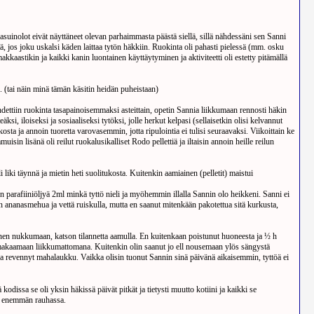
suinolot eivät näyttäneet olevan parhaimmasta päästä siellä, sillä nähdessäni sen Sanni
ä, jos joku uskalsi käden laittaa tytön häkkiin. Ruokinta oli pahasti pielessä (mm. osku
kaastikin ja kaikki kanin luontainen käyttäytyminen ja aktiviteetti oli estetty pitämällä
i. (tai näin minä tämän käsitin heidän puheistaan)
aihdettiin ruokinta tasapainoisemmaksi asteittain, opetin Sannia liikkumaan rennosti häkin
, iloiseksi ja sosiaaliseksi tytöksi, jolle herkut kelpasi (sellaisetkin olisi kelvannut
kosta ja annoin tuoretta varovasemmin, jotta ripulointia ei tulisi seuraavaksi. Viikoittain ke
uisin lisänä oli reilut ruokalusikalliset Rodo pellettiä ja iltaisin annoin heille reilun
iki täynnä ja mietin heti suolitukosta. Kuitenkin aamiainen (pelletit) maistui
in parafiiniöljyä 2ml minkä tyttö nieli ja myöhemmin illalla Sannin olo heikkeni. Sanni ei
n ananasmehua ja vettä ruiskulla, mutta en saanut mitenkään pakotettua sitä kurkusta,
 menen nukkumaan, katson tilannetta aamulla. En kuitenkaan poistunut huoneesta ja ½ h
ta makaamaan liikkumattomana. Kuitenkin olin saanut jo ell nousemaan ylös sängystä
 revennyt mahalaukku. Vaikka olisin tuonut Sannin sinä päivänä aikaisemmin, tyttöä ei
odissa se oli yksin häkissä päivät pitkät ja tietysti muutto kotiini ja kaikki se
sa enemmän rauhassa.