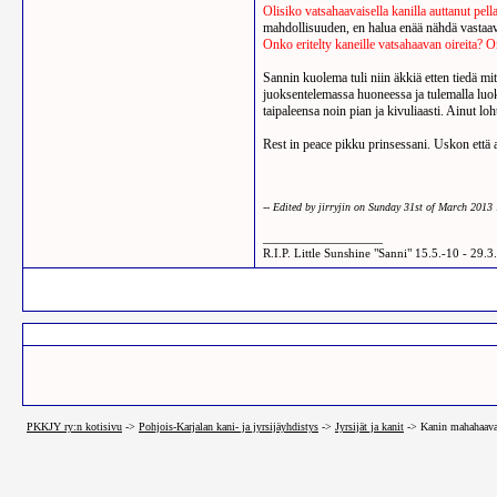
Olisiko vatsahaavaisella kanilla auttanut pel
mahdollisuuden, en halua enää nähdä vastaa
Onko eritelty kaneille vatsahaavan oireita? 
Sannin kuolema tuli niin äkkiä etten tiedä mit
juoksentelemassa huoneessa ja tulemalla luoks
taipaleensa noin pian ja kivuliaasti. Ainut loh
Rest in peace pikku prinsessani. Uskon että a
-- Edited by jirryjin on Sunday 31st of March 201
__________________
R.I.P. Little Sunshine "Sanni" 15.5.-10 - 29.3
PKKJY ry:n kotisivu
->
Pohjois-Karjalan kani- ja jyrsijäyhdistys
->
Jyrsijät ja kanit
->
Kanin mahahaava