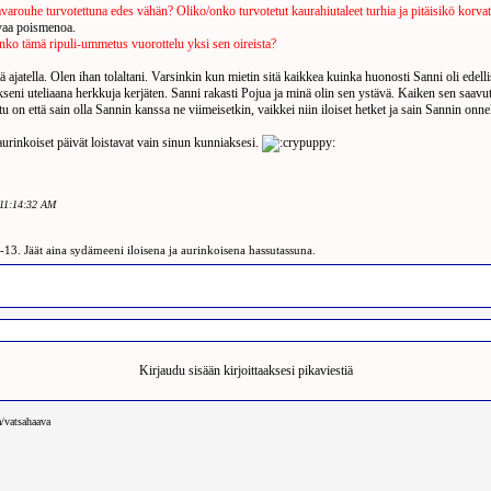
lavarouhe turvotettuna edes vähän? Oliko/onko turvotetut kaurahiutaleet turhia ja pitäisikö korvat
vaa poismenoa.
Onko tämä ripuli-ummetus vuorottelu yksi sen oireista?
ä ajatella. Olen ihan tolaltani. Varsinkin kun mietin sitä kaikkea kuinka huonosti Sanni oli edelli
eni uteliaana herkkuja kerjäten. Sanni rakasti Pojua ja minä olin sen ystävä. Kaiken sen saavut
tu on että sain olla Sannin kanssa ne viimeisetkin, vaikkei niin iloiset hetket ja sain Sannin onnell
urinkoiset päivät loistavat vain sinun kunniaksesi.
3 11:14:32 AM
.-13. Jäät aina sydämeeni iloisena ja aurinkoisena hassutassuna.
Pikaviesti
Kirjaudu sisään kirjoittaaksesi pikaviestiä
/vatsahaava