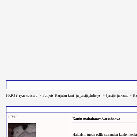
Pääsivu
Luettelo käyttäjistä
PKKJY ry:n kotisivu
->
Pohjois-Karjalan kani- ja jyrsijäyhdistys
->
Jyrsijät ja kanit
->
Ka
Post Info
jirryjin
Kanin mahahaava/vatsahaava
Haluaisin tuoda esille sairauden kanien keskuu