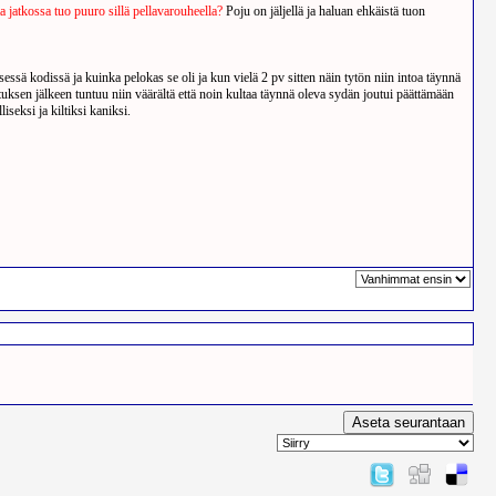
a jatkossa tuo puuro sillä pellavarouheella?
Poju on jäljellä ja haluan ehkäistä tuon
sessä kodissä ja kuinka pelokas se oli ja kun vielä 2 pv sitten näin tytön niin intoa täynnä
uksen jälkeen tuntuu niin väärältä että noin kultaa täynnä oleva sydän joutui päättämään
iseksi ja kiltiksi kaniksi.
Sivu 1 yhteensÃ¤ 1 sivusta
sorted by
Aseta seurantaan