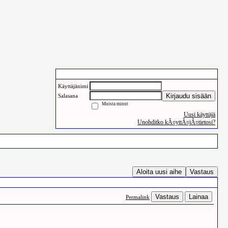
Käyttäjien sisäänkirjautuminen
Käyttäjänimi
Kirjaudu sisään
Salasana
Muista minut
Uusi käyttäjä
Unohditko kÃ¤yttÃ¤jÃ¤tietosi?
Pelit
Haku
Aloita uusi aihe
Vastaus
Vastaus
Lainaa
Permalink