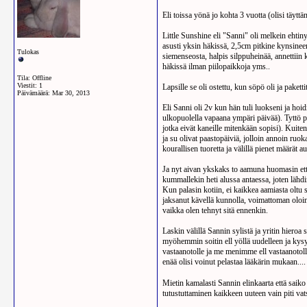
Eli toissa yönä jo kohta 3 vuotta (olisi täytt
Little Sunshine eli "Sanni" oli melkein ehti
asusti yksin häkissä, 2,5cm pitkine kynsineen
Tulokas
siemenseosta, halpis silppuheinää, annettiin 
häkissä ilman piilopaikkoja yms..
Tila: Offline
Viestit: 1
Lapsille se oli ostettu, kun söpö oli ja pake
Päivämäärä:
Mar 30, 2013
Eli Sanni oli 2v kun hän tuli luokseni ja hoid
ulkopuolella vapaana ympäri päivää). Tyttö pe
jotka eivät kaneille mitenkään sopisi). Kuiten
ja su olivat paastopäiviä, jolloin annoin ruoka
kourallisen tuoretta ja välillä pienet määrät 
Ja nyt aivan ykskaks to aamuna huomasin ettei
kummallekin heti alussa antaessa, joten lähdi
Kun palasin kotiin, ei kaikkea aamiasta oltu 
jaksanut kävellä kunnolla, voimattoman oloin
vaikka olen tehnyt sitä ennenkin.
Laskin välillä Sannin sylistä ja yritin hiero
myöhemmin soitin ell yöllä uudelleen ja kysy
vastaanotolle ja me menimme ell vastaanotol
enää olisi voinut pelastaa lääkärin mukaan...
Mietin kamalasti Sannin elinkaarta että saiko 
tutustuttaminen kaikkeen uuteen vain piti v