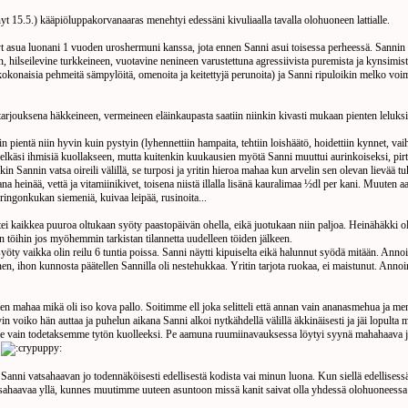
änyt 15.5.) kääpiöluppakorvanaaras menehtyi edessäni kivuliaalla tavalla olohuoneen lattialle.
nyt asua luonani 1 vuoden uroshermuni kanssa, jota ennen Sanni asui toisessa perheessä. Sannin a
, hilseilevine turkkeineen, vuotavine nenineen varustettuna agressiivista puremista ja kynsimist
kokonaisia pehmeitä sämpylöitä, omenoita ja keitettyjä perunoita) ja Sanni ripuloikin melko voimak
ttitarjouksena häkkeineen, vermeineen eläinkaupasta saatiin niinkin kivasti mukaan pienten leluks
in pientä niin hyvin kuin pystyin (lyhennettiin hampaita, tehtiin loishäätö, hoidettiin kynnet, v
lkäsi ihmisiä kuollakseen, mutta kuitenkin kuukausien myötä Sanni muuttui aurinkoiseksi, pirteäksi
kin Sannin vatsa oireili välillä, se turposi ja yritin hieroa mahaa kun arvelin sen olevan lievää tu
na heinää, vettä ja vitamiinikivet, toisena niistä illalla lisänä kauralimaa ½dl per kani. Muuten aam
auringonkukan siemeniä, kuivaa leipää, rusinoita...
 kaikkea puuroa oltukaan syöty paastopäivän ohella, eikä juotukaan niin paljoa. Heinähäkki oli l
n töihin jos myöhemmin tarkistan tilannetta uudelleen töiden jälkeen.
syöty vaikka olin reilu 6 tuntia poissa. Sanni näytti kipuiselta eikä halunnut syödä mitään. Anno
en, ihon kunnosta päätellen Sannilla oli nestehukkaa. Yritin tarjota ruokaa, ei maistunut. Annoi
a sen mahaa mikä oli iso kova pallo. Soitimme ell joka selitteli että annan vain ananasmehua ja
in voiko hän auttaa ja puhelun aikana Sanni alkoi nytkähdellä välillä äkkinäisesti ja jäi lopul
le vain todetaksemme tytön kuolleeksi. Pe aamuna ruumiinavauksessa löytyi syynä mahahaava ja
.
Sanni vatsahaavan jo todennäköisesti edellisestä kodista vai minun luona. Kun siellä edellisessä k
atsahaavaa yllä, kunnes muutimme uuteen asuntoon missä kanit saivat olla yhdessä olohuonees