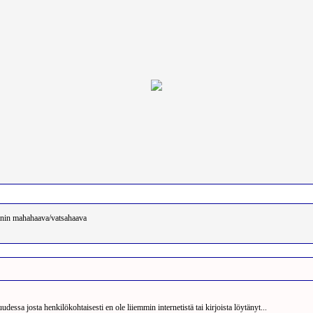
Etsi
Käyttäjäprofiili
Linkit
nin mahahaava/vatsahaava
TOPIC: Kanin mahahaava/vatsahaava
dessa josta henkilökohtaisesti en ole liiemmin internetistä tai kirjoista löytänyt...