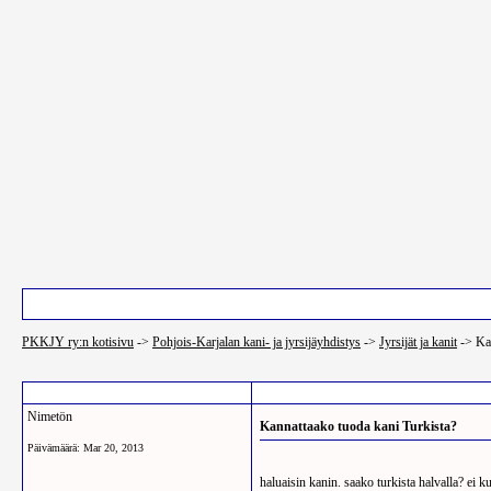
Pääsivu
Luettelo käyttäjistä
PKKJY ry:n kotisivu
->
Pohjois-Karjalan kani- ja jyrsijäyhdistys
->
Jyrsijät ja kanit
->
Ka
Post Info
Nimetön
Kannattaako tuoda kani Turkista?
Päivämäärä:
Mar 20, 2013
haluaisin kanin. saako turkista halvalla? ei