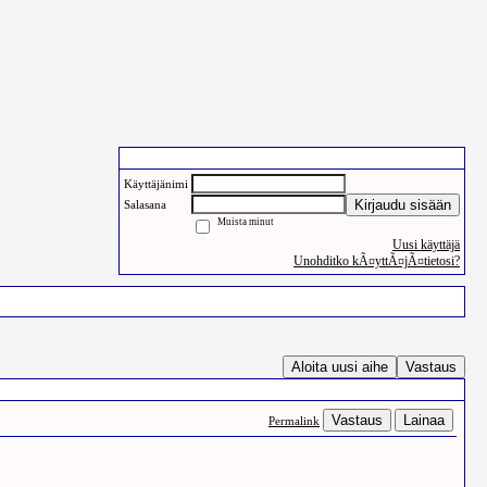
Käyttäjien sisäänkirjautuminen
Käyttäjänimi
Kirjaudu sisään
Salasana
Muista minut
Uusi käyttäjä
Unohditko kÃ¤yttÃ¤jÃ¤tietosi?
Pelit
Haku
Aloita uusi aihe
Vastaus
Vastaus
Lainaa
Permalink