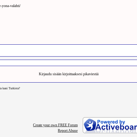
-yona-valahti/
Pikaviesti
Kirjaudu sisään kirjoittaaksesi pikaviestiä
a kani Turkista?
Create your own FREE Forum
Report Abuse