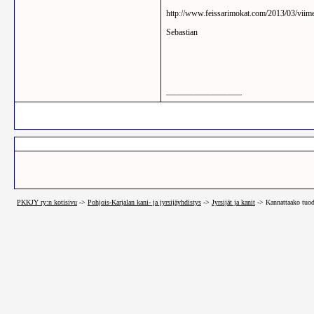
http://www.feissarimokat.com/2013/03/viime
Sebastian
__________________
PKKJY ry:n kotisivu
->
Pohjois-Karjalan kani- ja jyrsijäyhdistys
->
Jyrsijät ja kanit
->
Kannattaako tuod