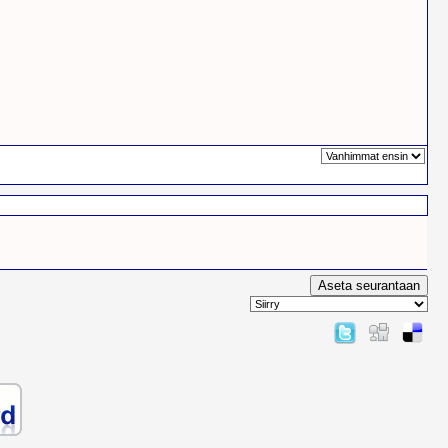
Sivu 1 yhteensÃ¤ 1 sivusta
sorted by
Aseta seurantaan