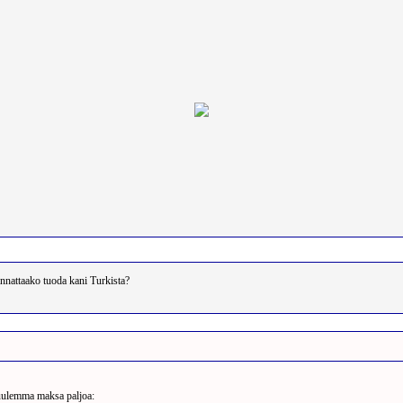
Etsi
Käyttäjäprofiili
Linkit
nnattaako tuoda kani Turkista?
TOPIC: Kannattaako tuoda kani Turkista?
 kuulemma maksa paljoa: