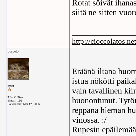
Rotat söivät ihanas
siitä ne sitten vuo
_______________
http://cioccolatos.net
purpelo
Eräänä iltana huoma
istua nökötti paikal
Jäsen
vain tavallinen kii
Tila: Offline
huonontunut. Tytön
Viestit: 156
Päivämäärä:
Mar 12, 2006
reppana hieman hum
vinossa. :/
Rupesin epäilemään