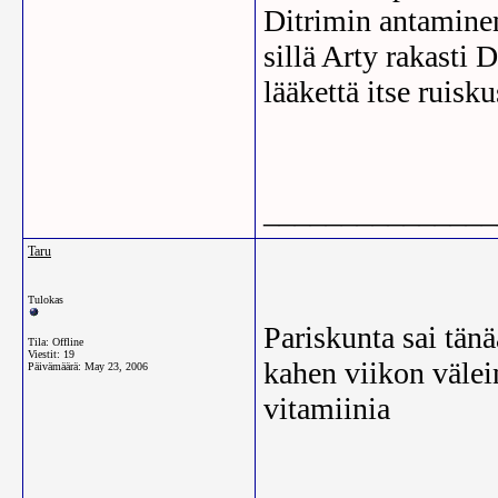
Ditrimin antamine
sillä Arty rakasti
lääkettä itse ruisk
_______________
Taru
Tulokas
Pariskunta sai tänä
Tila: Offline
Viestit: 19
kahen viikon välei
Päivämäärä:
May 23, 2006
vitamiinia