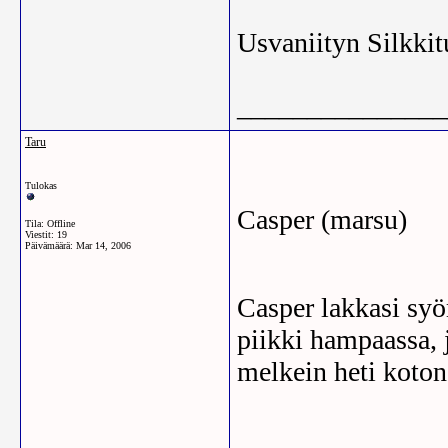
Usvaniityn Silkkit
_______________
Taru
Tulokas
Casper (marsu)
Tila: Offline
Viestit: 19
Päivämäärä:
Mar 14, 2006
Casper lakkasi syöm
piikki hampaassa, j
melkein heti koton