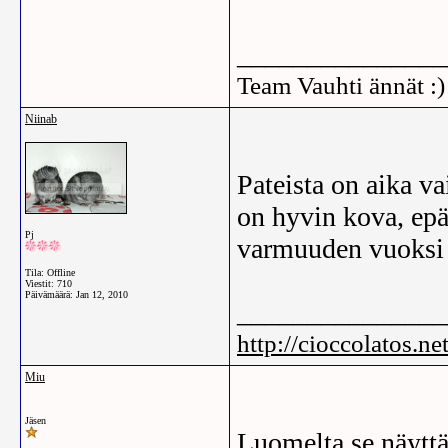
_______________
Team Vauhti ännät :)
Niinab
Pateista on aika va
on hyvin kova, epä
Pj
varmuuden vuoksi 
Tila: Offline
Viestit: 710
Päivämäärä:
Jan 12, 2010
_______________
http://cioccolatos.net
Miu
Jäsen
Luomelta se näyttää