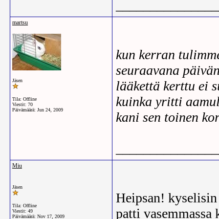
_______________
martsu
kun kerran tulimm
seuraavana päivänä
Jäsen
lääkettä kerttu ei 
kuinka yritti aamul
Tila: Offline
Viestit: 70
Päivämäärä:
Jun 24, 2009
kani sen toinen kor
_______________
Miu
Jäsen
Heipsan! kyselisin
Tila: Offline
patti vasemmassa ky
Viestit: 49
Päivämäärä:
Nov 17, 2009