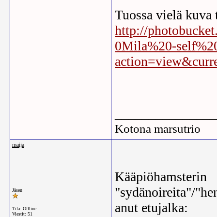
Tuossa vielä kuva 
http://photobucke
0Mila%20-self%20
action=view&curr
_______________
Kotona marsutrio
maija
Kääpiöhamsterin
"sydänoireita"/"he
Jäsen
anut etujalka:
Tila: Offline
Viestit: 51