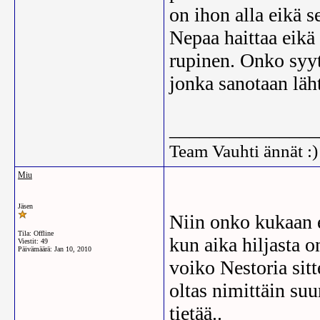
on ihon alla eikä 
Nepaa haittaa eikä 
rupinen. Onko syyt
jonka sanotaan läh
_______________
Team Vauhti ännät :)
Miu
Jäsen
Niin onko kukaan 
Tila: Offline
kun aika hiljasta o
Viestit: 49
Päivämäärä:
Jan 10, 2010
voiko Nestoria sitt
oltas nimittäin su
tietää..