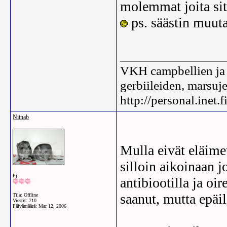
molemmat joita sitt
ps. säästin muut
_______________
VKH campbellien ja t
gerbiileiden, marsuj
http://personal.inet.
Niinab
Mulla eivät eläimet
silloin aikoinaan j
Pj
antibiootilla ja oi
saanut, mutta epäi
Tila: Offline
Viestit: 710
Päivämäärä:
Mar 12, 2006