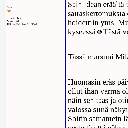
Sain idean eräältä 
Jäsen
sairaskertomuksia 
Tila: Offline
hoidettiin yms. Mu
Viestit: 61
Päivämäärä:
Feb 21, 2006
kyseessä
Tästä vo
Tässä marsuni Mil
Huomasin eräs päi
ollut ihan varma o
näin sen taas ja o
valossa siinä näky
Soitin samantein lää
nestettä että näkyy