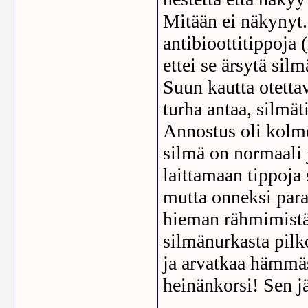
Mitään ei näkynyt
antibioottitippoja 
ettei se ärsytä sil
Suun kautta otetta
turha antaa, silmäti
Annostus oli kolme
silmä on normaali 
laittamaan tippoja
mutta onneksi para
hieman rähmimistä.
silmänurkasta pilko
ja arvatkaa hämmäs
heinänkorsi! Sen j