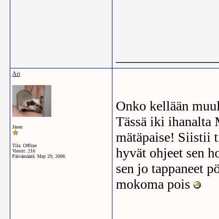
_______________
Ari
Onko kellään muull
Tässä iki ihanalta
Jäsen
mätäpaise! Siistii 
Tila: Offline
hyvät ohjeet sen h
Viestit: 216
Päivämäärä:
May 29, 2006
sen jo tappaneet p
mokoma pois
_______________