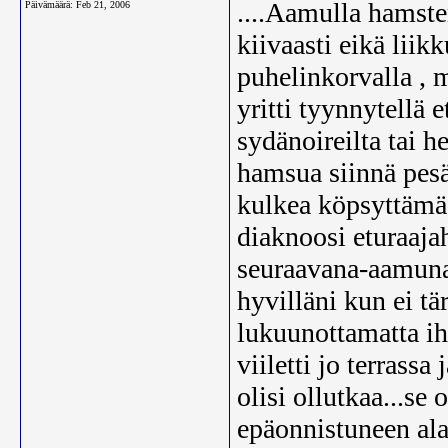
....Aamulla hamster
Päivämäärä:
Feb 21, 2006
kiivaasti eikä lii
puhelinkorvalla , m
yritti tyynnytellä e
sydänoireilta tai h
hamsua siinnä pesä
kulkea köpsyttämää
diaknoosi eturaaja
seuraavana-aamuna 
hyvilläni kun ei tär
lukuunottamatta ih
viiletti jo terrass
olisi ollutkaa...se
epäonnistuneen ala