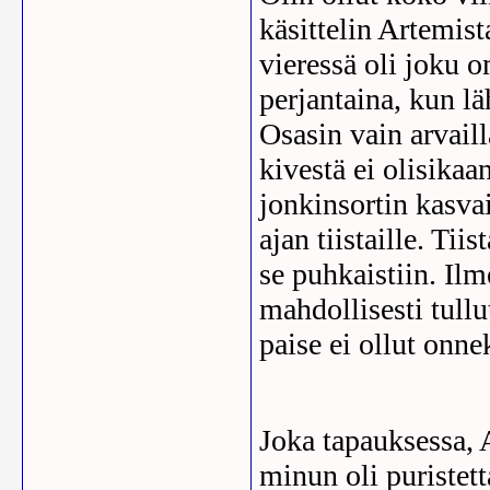
käsittelin Artemist
vieressä oli joku om
perjantaina, kun lä
Osasin vain arvailla
kivestä ei olisikaa
jonkinsortin kasva
ajan tiistaille. Tiis
se puhkaistiin. Ilme
mahdollisesti tullu
paise ei ollut onne
Joka tapauksessa, A
minun oli puristetta