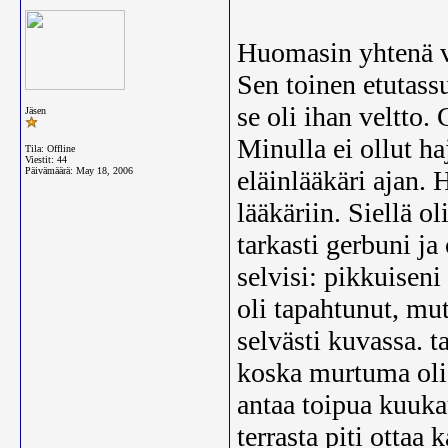
Huomasin yhtenä vi
Sen toinen etutassu
se oli ihan veltto.
Jäsen
Minulla ei ollut ha
Tila: Offline
Viestit: 44
Päivämäärä:
May 18, 2006
eläinlääkäri ajan.
lääkäriin. Siellä o
tarkasti gerbuni ja
selvisi: pikkuisen
oli tapahtunut, mut
selvästi kuvassa. t
koska murtuma oli 
antaa toipua kuukau
terrasta piti ottaa 