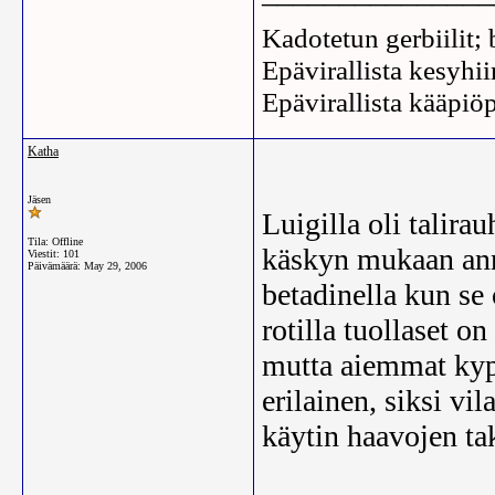
Kadotetun gerbiilit;
Epävirallista kesyhiir
Epävirallista kääpiö
Katha
Jäsen
Luigilla oli talira
Tila: Offline
käskyn mukaan anno
Viestit: 101
Päivämäärä:
May 29, 2006
betadinella kun se 
rotilla tuollaset o
mutta aiemmat ky
erilainen, siksi vi
käytin haavojen ta