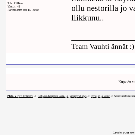
Tila: Offline
ollu nestorilla jo 
Viestit: 49
Päivämäärä:
Jan 15, 2010
liikkunu..
_______________
Team Vauhti ännät :)
Kirjaudu sis
PKKJY ry:n kotisivu
->
Pohjois-Karjalan kani- ja jyrsijäyhdistys
->
Jyrsijät ja kanit
->
Sairaskertomuksi
Create your o