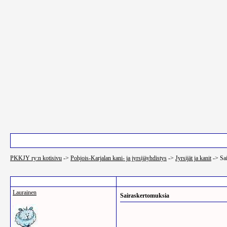
Pääsivu
Luettelo käyttäjistä
Etsi
PKKJY ry:n kotisivu
->
Pohjois-Karjalan kani- ja jyrsijäyhdistys
->
Jyrsijät ja kanit
->
Sa
Post Info
Laurainen
Sairaskertomuksia