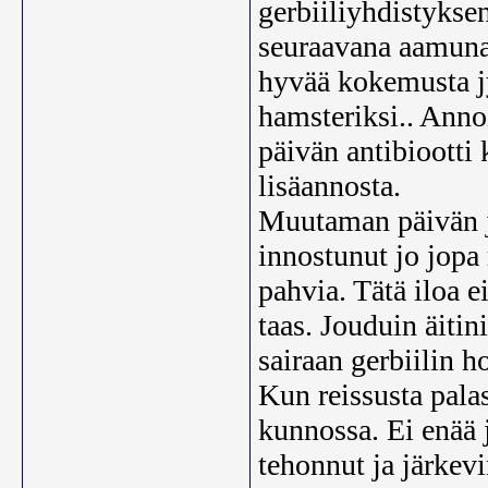
gerbiiliyhdistyksen
seuraavana aamuna l
hyvää kokemusta jy
hamsteriksi.. Annoi
päivän antibiootti
lisäannosta.
Muutaman päivän jä
innostunut jo jopa
pahvia. Tätä iloa e
taas. Jouduin äitin
sairaan gerbiilin h
Kun reissusta pala
kunnossa. Ei enää j
tehonnut ja järkevin