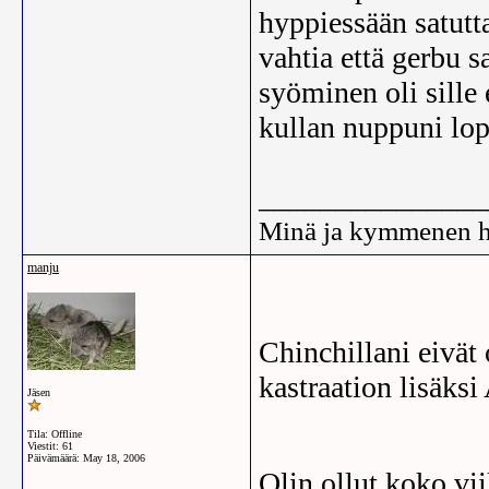
hyppiessään satutt
vahtia että gerbu s
syöminen oli sille 
kullan nuppuni lop
_______________
Minä ja kymmenen h
manju
Chinchillani eivät 
kastraation lisäksi
Jäsen
Tila: Offline
Viestit: 61
Päivämäärä:
May 18, 2006
Olin ollut koko vi