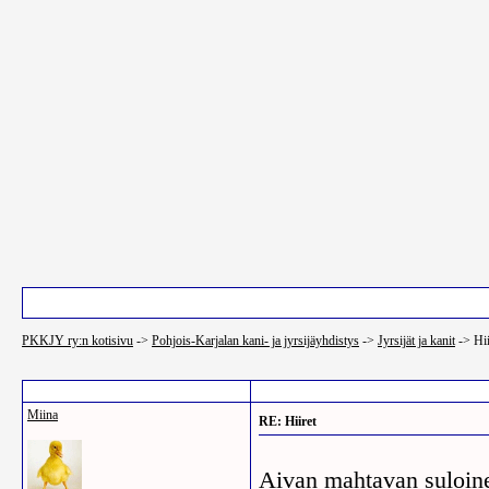
Pääsivu
Luettelo käyttäjistä
Etsi
PKKJY ry:n kotisivu
->
Pohjois-Karjalan kani- ja jyrsijäyhdistys
->
Jyrsijät ja kanit
->
Hii
Post Info
Miina
RE: Hiiret
Aivan mahtavan suloine