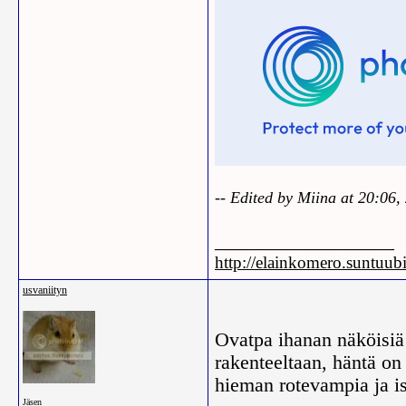
-- Edited by Miina at 20:06
__________________
http://elainkomero.suntuub
usvaniityn
Ovatpa ihanan näköisiä
rakenteeltaan, häntä o
hieman rotevampia ja is
Jäsen