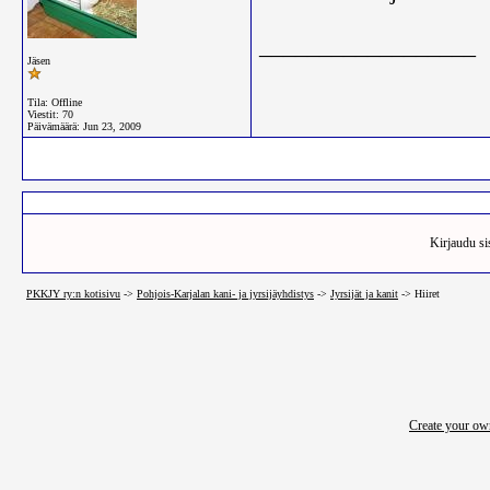
__________________
Jäsen
Tila: Offline
Viestit: 70
Päivämäärä:
Jun 23, 2009
Kirjaudu sis
PKKJY ry:n kotisivu
->
Pohjois-Karjalan kani- ja jyrsijäyhdistys
->
Jyrsijät ja kanit
->
Hiiret
Create your o