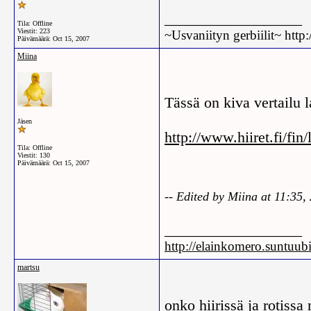
__________________
Tila: Offline
Viestit: 223
~Usvaniityn gerbiilit~ http
Päivämäärä:
Oct 15, 2007
Miina
Tässä on kiva vertailu l
Jäsen
http://www.hiiret.fi/fin/
Tila: Offline
Viestit: 130
Päivämäärä:
Oct 15, 2007
-- Edited by Miina at 11:35,
__________________
http://elainkomero.suntuub
martsu
onko hiirissä ja rotissa